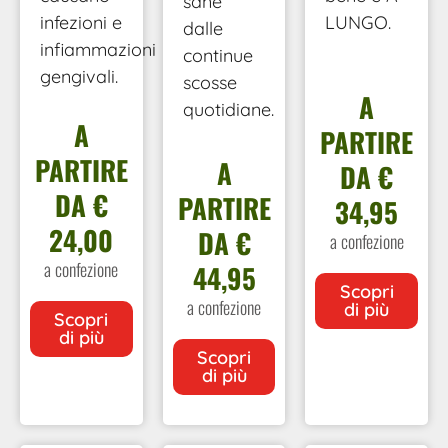
sane
infezioni e
LUNGO.
dalle
infiammazioni
continue
gengivali.
scosse
A
quotidiane.
A
PARTIRE
PARTIRE
A
DA €
DA €
PARTIRE
34,95
24,00
DA €
a confezione
a confezione
44,95
Scopri
a confezione
di più
Scopri
di più
Scopri
di più