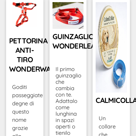
GUINZAGLIO
PETTORINA
WONDERLEASH
ANTI-
TIRO
WONDERWALK
Il primo
guinzaglio
che
Goditi
cambia
con te.
passeggiate
CALMICOLL
Adattalo
degne di
come
questo
lunghina
Un
nome
in spazi
collare
aperti o
grazie
tienilo
che