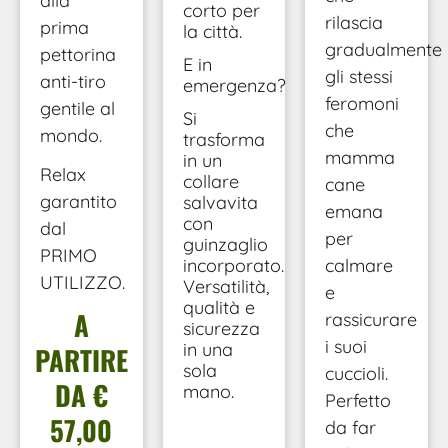
alla
corto per
rilascia
prima
la città.
gradualmente
pettorina
E in
gli stessi
anti-tiro
emergenza?
feromoni
gentile al
Si
che
mondo.
trasforma
mamma
in un
Relax
collare
cane
garantito
salvavita
emana
con
dal
per
guinzaglio
PRIMO
calmare
incorporato.
UTILIZZO.
Versatilità,
e
qualità e
A
rassicurare
sicurezza
i suoi
in una
PARTIRE
sola
cuccioli.
DA €
mano.
Perfetto
57,00
da far