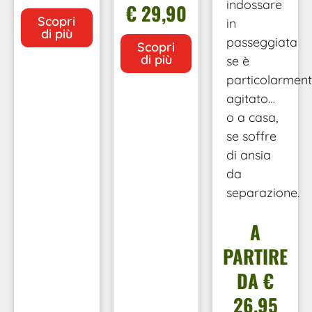
indossare
€ 29,90
Scopri
in
di più
passeggiata
Scopri
di più
se è
particolarmen
agitato…
o a casa,
se soffre
di ansia
da
separazione.
A
PARTIRE
DA €
26,95