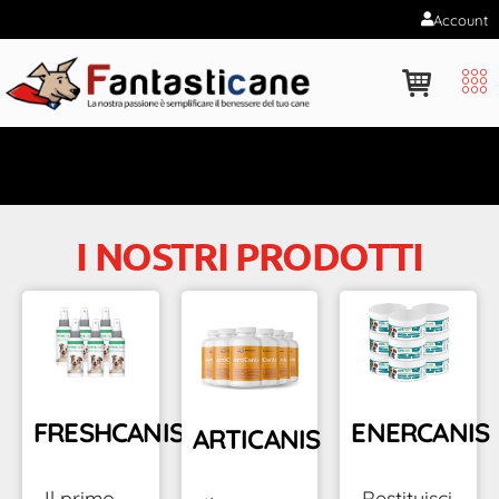
Account
Spedizione gratuita sopra i 100€
I NOSTRI PRODOTTI
FRESHCANIS
ENERCANIS
ARTICANIS
Il primo
Restituisci