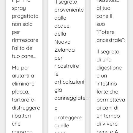
Il segreto
spray
al tuo
proveniente
progettato
cane il
dalle
non solo
suo
acque
per
“Potere
della
rinfrescare
ancestrale”:
Nuova
l’alito del
Zelanda
Il segreto
tuo cane…
per
di una
ricostruire
Ma per
digestione
le
aiutarti a
e un
articolazioni
eliminare
intestino
già
placca,
forte che
danneggiate…
tartaro e
permetteva
distruggere
ai cani di
E
i batteri
un tempo
proteggere
che
di vivere
quelle
causano
bene e A