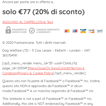
Ancora per poche ore in offerta a…
solo €77 (20% di sconto)
AGGIUNGI AL CARRELLOSub Text
© 2020 Fantasticane. Tutti i diritti riservati.
Dog Welfare LTD – 5 Cow Leaze – E66WX – London – VAT:
365704191
[op3_menu_render menu_id=’35’ uuid=’Clvh6J7q’
page_id=’20594′]
Menu
Close
Chi Sono
Contatti
Termini e
Condizioni
Privacy & Cookie Policy
[/op3_menu_render]
Questo sito non fa parte di Facebook™ o Facebook™ Inc. Inoltre,
questo sito NON è approvato da Facebook™ in alcun
modo.Facebook™ è un marchio registrato di Facebook™ Inc.
This Website is not a part of Facebook™ or Facebook™ Inc.
Additionally, this site is NOT endorsed by Facebook™ in any