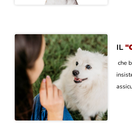
IL
"
che b
insis
assic