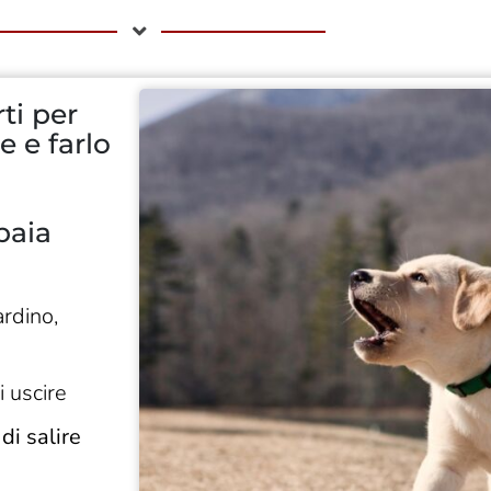
ti per
e e farlo
baia
ardino,
i uscire
di salire