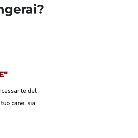
ungerai?
E"
incessante del
 tuo cane, sia