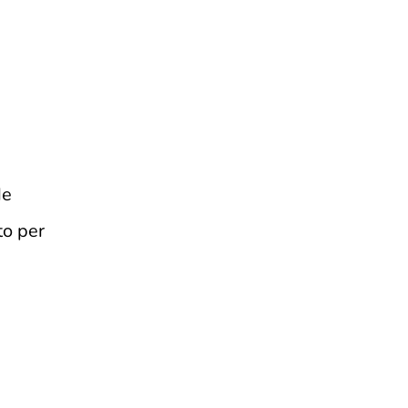
de
to per