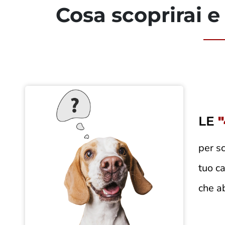
Cosa scoprirai e
LE
per s
tuo ca
che ab