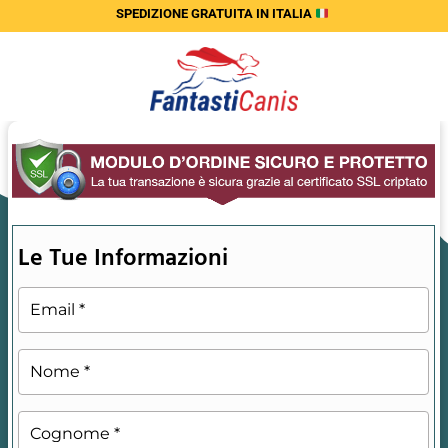
SPEDIZIONE GRATUITA
IN ITALIA
Le Tue Informazioni
Email
*
Nome
*
Cognome
*