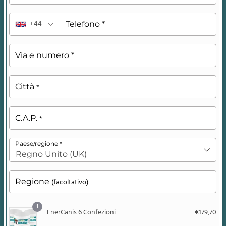
+44
Telefono
*
Via e numero
*
Città
*
C.A.P.
*
*
Paese/regione
Regno Unito (UK)
Regione
(facoltativo)
1
EnerCanis 6 Confezioni
€
179,70