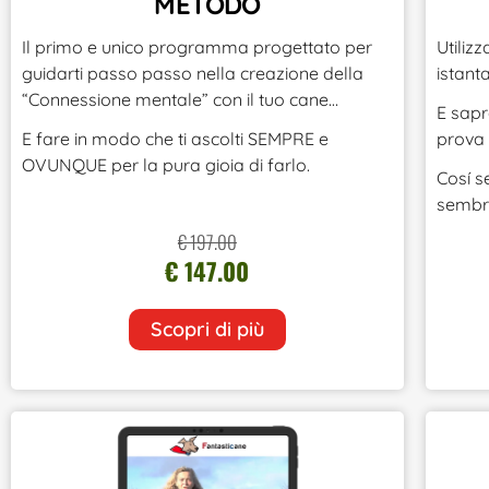
METODO
Il primo e unico programma progettato per
Utiliz
guidarti passo passo nella creazione della
istant
“Connessione mentale” con il tuo cane…
E sapr
E fare in modo che ti ascolti SEMPRE e
prova 
OVUNQUE per la pura gioia di farlo.
Cosí s
sembre
€ 197.00
€ 147.00
Scopri di più