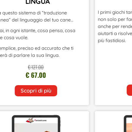
LINGUA
I primi giochi t
za questo sistema di “traduzione
non solo per far
anea” del linguaggio del tuo cane…
anche per rende
ai, in ogni istante, cosa pensa, cosa
aiutarti a risol
e cosa vuole.
più fastidiosi.
emplice, preciso ed accurato che ti
rà di parlare la sua lingua.
€ 127.00
€ 67.00
Scopri di più