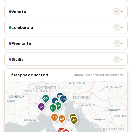
Veneto
3
▼
Lombardia
1
▼
Piemonte
1
▼
Sicilia
1
▼
Mappa educatori
Clicca una card per localizzare
BM
GM
DS
EA
FM
LN
CR
BC
AB
MC
CB
AB
MB