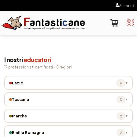
Account
I nostri
educatori
17 professionisti certificati · 8 regioni
Lazio
4
▼
Toscana
3
▼
Marche
2
▼
Emilia Romagna
2
▼