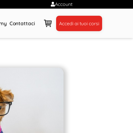
Account
emy
Contattaci
Accedi ai tuoi corsi