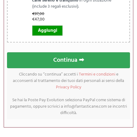
cane sereno e tranquillo
in ogni situazione
(include 3 regali esclusivi).
€
97,00
€
47,00
Aggiungi
Continua ➡
Cliccando su “continua” accetti i
Termini e condizioni
e
acconsenti al trattamento dei tuoi dati personali ai sensi della
Privacy Policy
Se hai la Poste Pay Evolution seleziona PayPal come sistema di
pagamento, oppure scrivici a
info@fantasticane.com
se incontri
difficoltà.