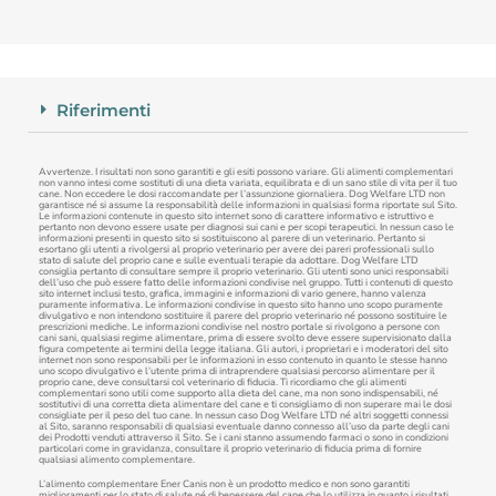
Riferimenti
Avvertenze. I risultati non sono garantiti e gli esiti possono variare. Gli alimenti complementari
non vanno intesi come sostituti di una dieta variata, equilibrata e di un sano stile di vita per il tuo
cane. Non eccedere le dosi raccomandate per l’assunzione giornaliera. Dog Welfare LTD non
garantisce né si assume la responsabilità delle informazioni in qualsiasi forma riportate sul Sito.
Le informazioni contenute in questo sito internet sono di carattere informativo e istruttivo e
pertanto non devono essere usate per diagnosi sui cani e per scopi terapeutici. In nessun caso le
informazioni presenti in questo sito si sostituiscono al parere di un veterinario. Pertanto si
esortano gli utenti a rivolgersi al proprio veterinario per avere dei pareri professionali sullo
stato di salute del proprio cane e sulle eventuali terapie da adottare. Dog Welfare LTD
consiglia pertanto di consultare sempre il proprio veterinario. Gli utenti sono unici responsabili
dell’uso che può essere fatto delle informazioni condivise nel gruppo. Tutti i contenuti di questo
sito internet inclusi testo, grafica, immagini e informazioni di vario genere, hanno valenza
puramente informativa. Le informazioni condivise in questo sito hanno uno scopo puramente
divulgativo e non intendono sostituire il parere del proprio veterinario né possono sostituire le
prescrizioni mediche. Le informazioni condivise nel nostro portale si rivolgono a persone con
cani sani, qualsiasi regime alimentare, prima di essere svolto deve essere supervisionato dalla
figura competente ai termini della legge italiana. Gli autori, i proprietari e i moderatori del sito
internet non sono responsabili per le informazioni in esso contenuto in quanto le stesse hanno
uno scopo divulgativo e l’utente prima di intraprendere qualsiasi percorso alimentare per il
proprio cane, deve consultarsi col veterinario di fiducia. Ti ricordiamo che gli alimenti
complementari sono utili come supporto alla dieta del cane, ma non sono indispensabili, né
sostitutivi di una corretta dieta alimentare del cane e ti consigliamo di non superare mai le dosi
consigliate per il peso del tuo cane. In nessun caso Dog Welfare LTD né altri soggetti connessi
al Sito, saranno responsabili di qualsiasi eventuale danno connesso all’uso da parte degli cani
dei Prodotti venduti attraverso il Sito. Se i cani stanno assumendo farmaci o sono in condizioni
particolari come in gravidanza, consultare il proprio veterinario di fiducia prima di fornire
qualsiasi alimento complementare.
L’alimento complementare Ener Canis non è un prodotto medico e non sono garantiti
miglioramenti per lo stato di salute né di benessere del cane che lo utilizza in quanto i risultati