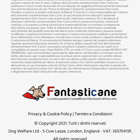
possono variare di cane in cane. L’utilizzo dell’alimento complementare Ener Canis non
sostituisce in alcun modo nessun tipo di cura disposta da soggetti professionalmente autorizzati
alla somministrazione di cure. Prima di utilizzare l’alimento complementare Ener Canis
chiedere un parere al proprio veterinario di fiducia. Il Cliente è l’unico responsabile per l’utilizzo
dell’alimento complementare Ener Canis. Si raccomanda di non utilizzare l’alimento
complementare Ener Canis in caso di parere del veterinario contrario. Se si decidesse di
utilizzare l’alimento complementare Ener Canis anche in presenza di parere veterinario
contrario, ci si assume la piena ed esclusiva responsabilità per le eventuali conseguenze
dell’utilizzo sul proprio cane. Tutte le indicazioni di utilizzo e le informazioni contenute
nell’etichetta del prodotto sono da intendersi come contenuto informativo, possono essere
modificate in qualsiasi momento e comunque in nessun caso possono costituire la prescrizione
di un trattamento e non intendono e non devono in alcun modo sostituire il rapporto diretto con
il veterinario di fiducia. Si raccomanda di chiedere sempre il parere del proprio veterinario
riguardo qualsiasi indicazione riportata. Se si hanno dubbi o quesiti sull’uso dell’alimento
complementare Ener Canis è necessario consultare il proprio veterinario per capire se è
compatibile col proprio cane. Dog Welfare LTD con sede in 5 Cow Leaze London E6 6WX VAT
349495255, i suoi amministratori, partecipanti, dipendenti, collaboratori e eventuali aventi
diritto, declinano ogni responsabilità per eventuali danni cagionati dal non corretto utilizzo
dell’alimento complementare sui cani o del suo utilizzo contro parere veterinario e non si
assumono responsabilità per danni, di qualsiasi natura, che l’utente potrebbe causare ai cani,
derivanti da un uso improprio o illecito di Ener Canis, delle informazioni riportate in questo sito
internet o da qualsiasi azione che l’utente del sito internet possa intraprendere autonomamente
e disgiuntamente dalle indicazioni del proprio veterinario.
Privacy & Cookie Policy
|
Termini e Condizioni
© Copyright 2021. Tutti i diritti riservati
Dog Welfare Ltd - 5 Cow Leaze, London, England - VAT: 365704191.
All rights reserved