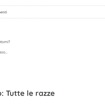
enti
ntomi?
naso…
 Tutte le razze