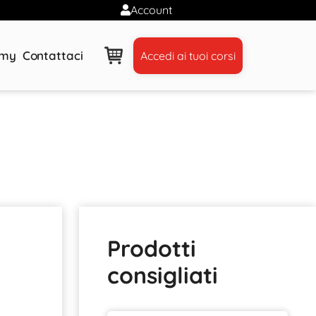
Account
emy
Contattaci
Accedi ai tuoi corsi
Prodotti
consigliati