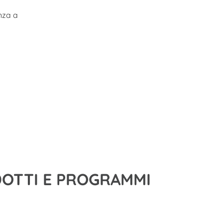
enza a
ODOTTI E PROGRAMMI