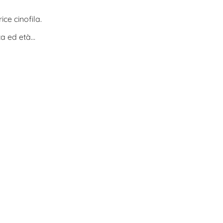
ce cinofila.
ca ed età…