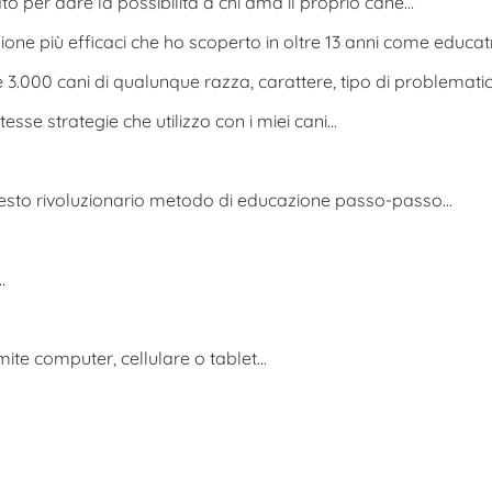
 per dare la possibilità a chi ama il proprio cane…
ione più efficaci che ho scoperto in oltre 13 anni come educatri
e 3.000 cani di qualunque razza, carattere, tipo di problemati
tesse strategie che utilizzo con i miei cani…
uesto rivoluzionario metodo di educazione passo-passo…
…
ite computer, cellulare o tablet…