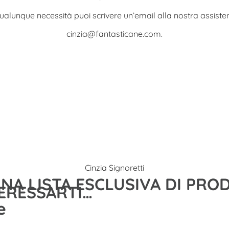
ualunque necessità puoi scrivere un’email alla nostra assist
cinzia@fantasticane.com
.
Cinzia Signoretti
UNA LISTA ESCLUSIVA DI PR
ERESSARTI…
e