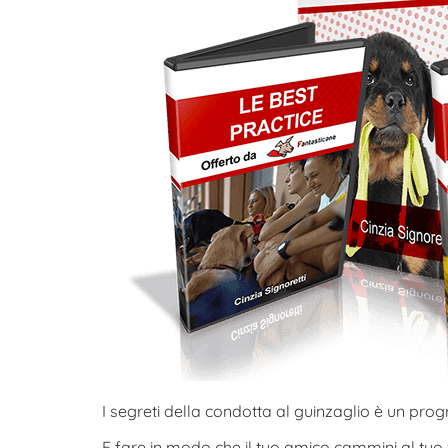
I segreti della condotta al guinzaglio è un pr
E fare in modo che il tuo amico cammini al tuo