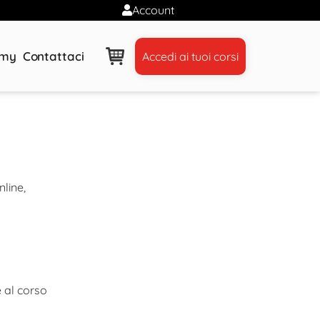
Account
emy
Contattaci
Accedi ai tuoi corsi
nline,
e al corso