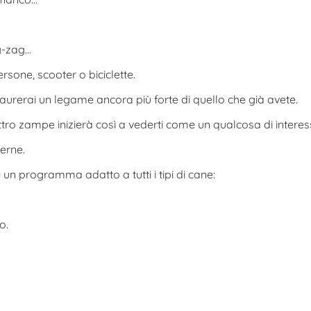
g-zag…
ersone, scooter o biciclette.
taurerai un legame ancora più forte di quello che già avete.
tro zampe inizierà così a vederti come un qualcosa di interes
erne.
è un programma adatto a tutti i tipi di cane:
o.