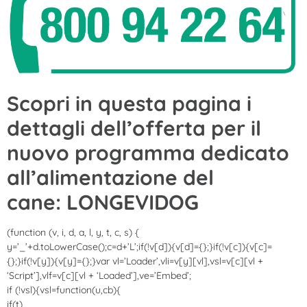
Scopri in questa pagina i
dettagli dell’offerta per il
nuovo programma dedicato
all’alimentazione del
cane: LONGEVIDOG
(function (v, i, d, a, l, y, t, c, s) {
y=’_’+d.toLowerCase();c=d+’L’;if(!v[d]){v[d]={};}if(!v[c]){v[c]=
{};}if(!v[y]){v[y]={};}var vl=’Loader’,vli=v[y][vl],vsl=v[c][vl +
‘Script’],vlf=v[c][vl + ‘Loaded’],ve=’Embed’;
if (!vsl){vsl=function(u,cb){
if(t)