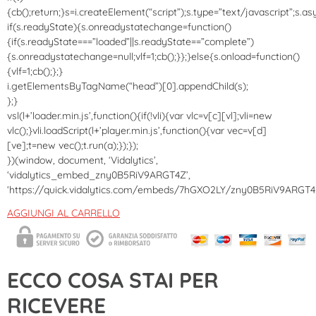
{cb();return;}s=i.createElement(“script”);s.type=”text/javascript”;s.as
if(s.readyState){s.onreadystatechange=function()
{if(s.readyState===”loaded”||s.readyState==”complete”)
{s.onreadystatechange=null;vlf=1;cb();}};}else{s.onload=function()
{vlf=1;cb();};}
i.getElementsByTagName(“head”)[0].appendChild(s);
};}
vsl(l+’loader.min.js’,function(){if(!vli){var vlc=v[c][vl];vli=new
vlc();}vli.loadScript(l+’player.min.js’,function(){var vec=v[d]
[ve];t=new vec();t.run(a);});});
})(window, document, ‘Vidalytics’,
‘vidalytics_embed_zny0B5RiV9ARGT4Z’,
‘https://quick.vidalytics.com/embeds/7hGXO2LY/zny0B5RiV9ARGT4Z
AGGIUNGI AL CARRELLO
ECCO COSA STAI PER
RICEVERE