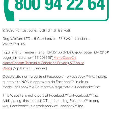
© 2020 Fantasticane. Tutti i diritti riservati.
Dog Welfare LTD – 5 Cow Leaze – E6 6WX – London –
VAT: 365704191
[op3_menu_render menu_id=’35’ uuid=’DzlC7jdG’ page_id=’32164′
page_timestamp=’1631203545′]
Menu
Close
Chi
siamo
Contatti
Termini e Condizioni
Privacy & Cookie
Policy
[/op3_menu_render]
Questo sito non fa parte di Facebook™ o Facebook™ Inc. Inoltre,
questo sito NON è approvato da Facebook™ in alcun
modo.Facebook™ è un marchio registrato di Facebook™ Inc.
This Website is not a part of Facebook™ or Facebook™ Inc.
Additionally, this site is NOT endorsed by Facebook™ in any
way.Facebook™ is a trademark of Facebook™ Inc.