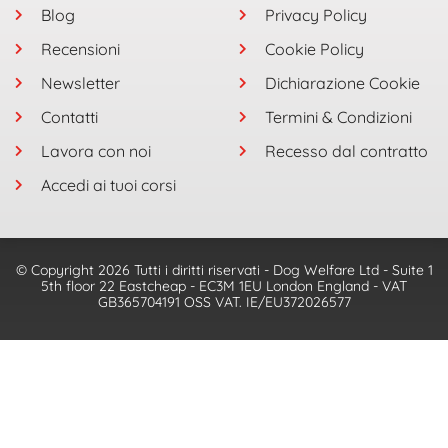
Blog
Privacy Policy
Recensioni
Cookie Policy
Newsletter
Dichiarazione Cookie
Contatti
Termini & Condizioni
Lavora con noi
Recesso dal contratto
Accedi ai tuoi corsi
© Copyright 2026 Tutti i diritti riservati - Dog Welfare Ltd - Suite 1
5th floor 22 Eastcheap - EC3M 1EU London England - VAT
GB365704191 OSS VAT. IE/EU372026577