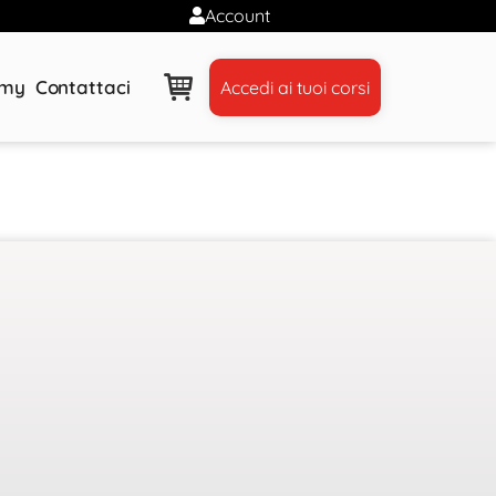
Account
emy
Contattaci
Accedi ai tuoi corsi