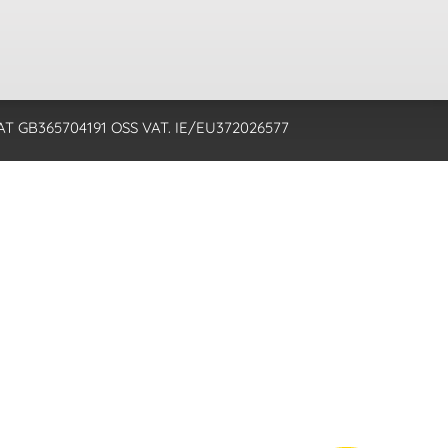
 - VAT GB365704191 OSS VAT. IE/EU372026577