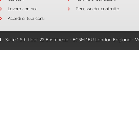
Lavora con noi
Recesso dal contratto
Accedi ai tuoi corsi
e Ltd - Suite 1 5th floor 22 Eastcheap - EC3M 1EU London England