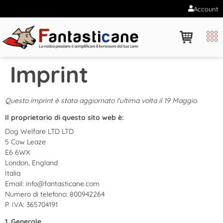
Account
Imprint
Questo imprint è stata aggiornato l'ultima volta il 19 Maggio.
Il proprietario di questo sito web è:
Dog Welfare LTD LTD
5 Cow Leaze
E6 6WX
London, England
Italia
Email:
info@
fantasticane.com
Numero di telefono: 800942264
P. IVA: 365704191
1. Generale