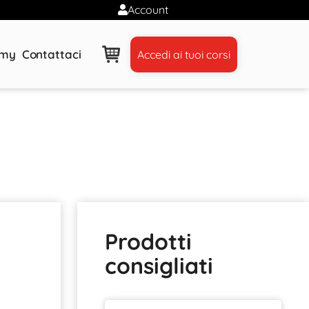
Account
emy
Contattaci
Accedi ai tuoi corsi
Prodotti
consigliati