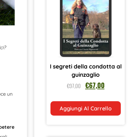
ci?
I segreti della condotta al
guinzaglio
€
67,00
€
97,00
uce un
Aggiungi Al Carrello
ipetere
rgli