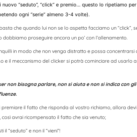
i nuovo “seduto”, “click” e premio… questo lo ripetiamo pe
ipetendo ogni “serie” almeno 3-4 volte).
basta che quando lui non se lo aspetta facciamo un “click”, se 
rario dobbiamo proseguire ancora un po’ con l’allenamento.
anquilli in modo che non venga distratto e possa concentrarsi 
 e il meccanismo del clicker si potrà cominciare ad usarlo 
ker non bisogna parlare, non si aiuta e non si indica con gli
fluenze.
i premiare il fatto che risponda al vostro richiamo, allora devi
, così avrai ricompensato il fatto che sia venuto;
il “seduto” e non il “vieni”!