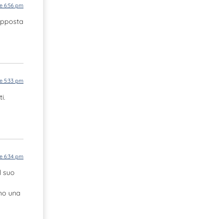
le 6:56 pm
 apposta
le 5:33 pm
i.
le 6:34 pm
l suo
amo una