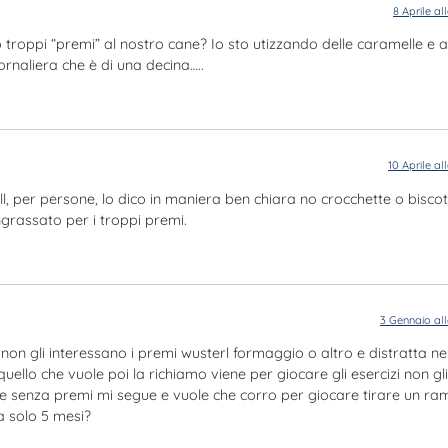
8 Aprile al
mo troppi “premi” al nostro cane? Io sto utizzando delle caramelle e
rnaliera che è di una decina…..
10 Aprile al
ell, per persone, lo dico in maniera ben chiara no crocchette o biscott
grassato per i troppi premi.
3 Gennaio al
non gli interessano i premi wusterl formaggio o altro e distratta ne
ello che vuole poi la richiamo viene per giocare gli esercizi non gli
i e senza premi mi segue e vuole che corro per giocare tirare un r
a solo 5 mesi?