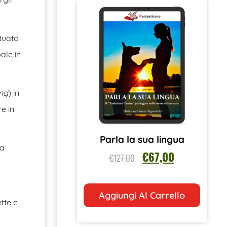
ttuato
ale in
ng
) in
e in
Parla la sua lingua
 a
€
67,00
€
127,00
Aggiungi Al Carrello
tte e