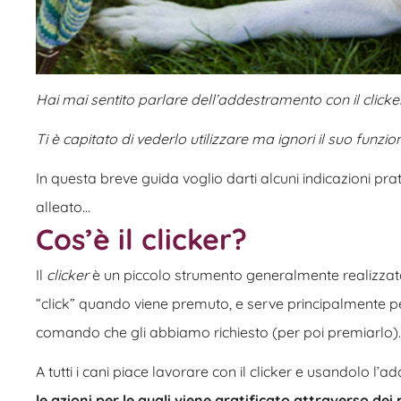
Hai mai sentito parlare dell’addestramento con il clicke
Ti è capitato di vederlo utilizzare ma ignori il suo funz
In questa breve guida voglio darti alcuni indicazioni pr
alleato…
Cos’è il clicker?
Il
clicker
è un piccolo strumento generalmente realizzato 
“click” quando viene premuto, e serve principalmente p
comando che gli abbiamo richiesto (per poi premiarlo).
A tutti i cani piace lavorare con il clicker e usandolo l
le azioni per le quali viene gratificato attraverso dei