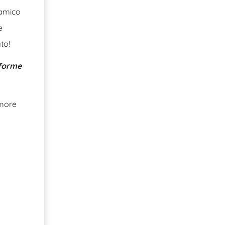
 amico
e
to!
 forme
umore