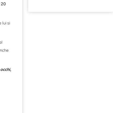
r 20
lui si
al
anche
 occhi,