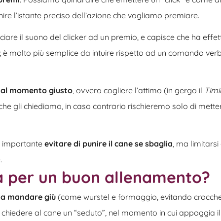
nire l’istante preciso dell’azione che vogliamo premiare.
ociare il suono del clicker ad un premio, e capisce che ha effe
 è molto più semplice da intuire rispetto ad un comando verb
e al momento giusto
, ovvero cogliere l’attimo (in gergo il
Timi
che gli chiediamo, in caso contrario rischieremo solo di metter
lto importante
evitare di punire il cane se sbaglia
, ma limitarsi
.
ca per un buon allenamento?
 da mandare giù
(come wurstel e formaggio, evitando crocche
e chiedere al cane un “seduto”, nel momento in cui appoggia il