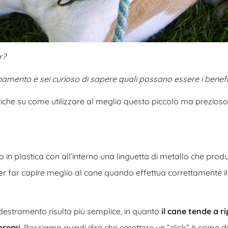
r?
ionamento e sei curioso di sapere quali possano essere i benefi
atiche su come utilizzare al meglio questo piccolo ma prezioso
in plastica con all’interno una linguetta di metallo che prod
er far capire meglio al cane quando effettua correttamente il
’addestramento risulta più semplice, in quanto
il cane tende a r
 premi
. Possiamo quindi dire che emettere un “click” è come di