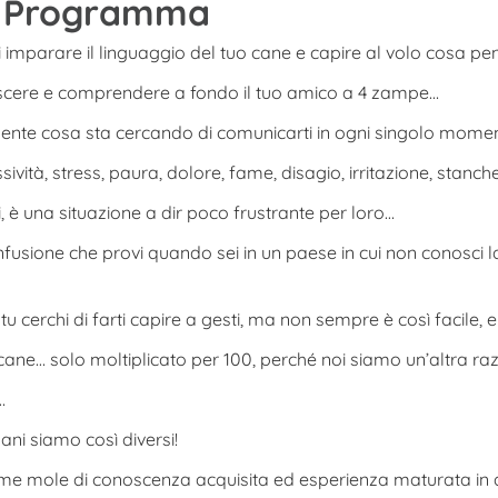
 Il Programma
i imparare il linguaggio del tuo cane e capire al volo cosa pe
noscere e comprendere a fondo il tuo amico a 4 zampe…
mente cosa sta cercando di comunicarti in ogni singolo mome
ssività, stress, paura, dolore, fame, disagio, irritazione, stanc
 è una situazione a dir poco frustrante per loro…
fusione che provi quando sei in un paese in cui non conosci la
u cerchi di farti capire a gesti, ma non sempre è così facile, e
 cane… solo moltiplicato per 100, perché noi siamo un’altra ra
…
ni siamo così diversi!
orme mole di conoscenza acquisita ed esperienza maturata in 