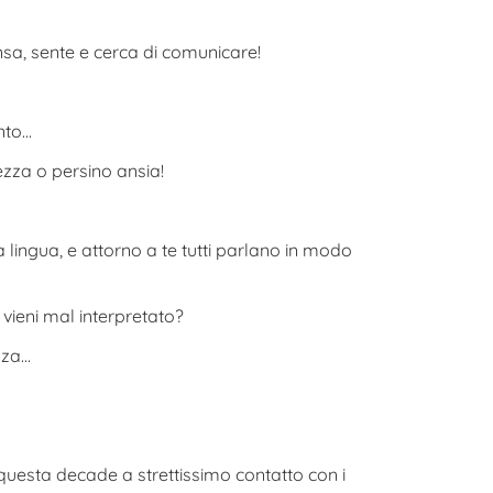
nsa, sente e cerca di comunicare!
nto…
hezza o persino ansia!
 lingua, e attorno a te tutti parlano in modo
 vieni mal interpretato?
zza…
questa decade a strettissimo contatto con i