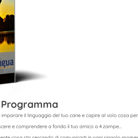
 Il Programma
i imparare il linguaggio del tuo cane e capire al volo cosa pe
noscere e comprendere a fondo il tuo amico a 4 zampe…
mente cosa sta cercando di comunicarti in ogni singolo mome