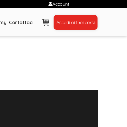
Account
emy
Contattaci
Accedi ai tuoi corsi