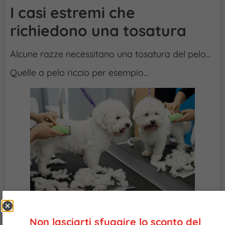
I casi estremi che
richiedono una tosatura
Alcune razze necessitano una tosatura del pelo…
Quelle a pelo riccio per esempio…
Il loro pelo, infatti, è a crescita continua, senza
Non lasciarti sfuggire lo sconto del