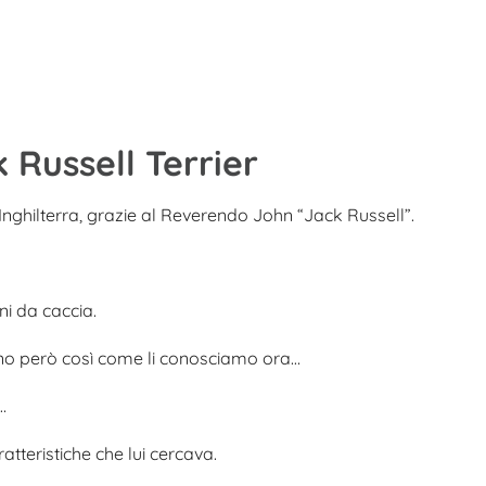
 Russell Terrier
Inghilterra, grazie al Reverendo John “Jack Russell”.
i da caccia.
no però così come li conosciamo ora…
…
atteristiche che lui cercava.