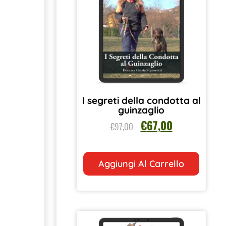
I segreti della condotta al
guinzaglio
€
67,00
€
97,00
Aggiungi Al Carrello