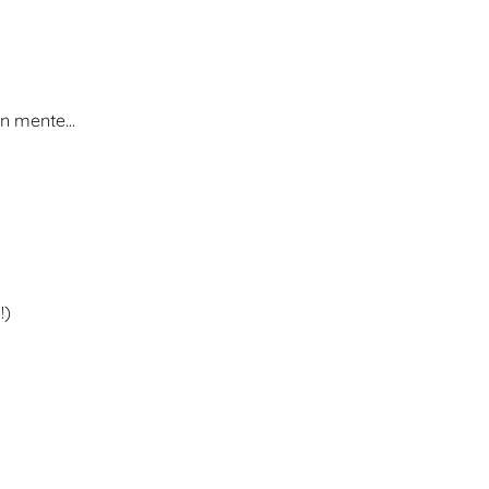
 in mente…
!)