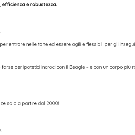
,
efficienza e robustezza
.
…
er entrare nelle tane ed essere agili e flessibili per gli insegu
orse per ipotetici incroci con il Beagle – e con un corpo più 
razze solo a partire dal 2000!
.