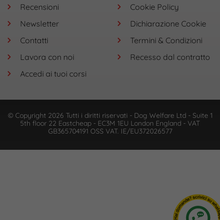
Recensioni
Cookie Policy
Newsletter
Dichiarazione Cookie
Contatti
Termini & Condizioni
Lavora con noi
Recesso dal contratto
Accedi ai tuoi corsi
© Copyright 2026 Tutti i diritti riservati - Dog Welfare Ltd - Suite 1
5th floor 22 Eastcheap - EC3M 1EU London England - VAT
GB365704191 OSS VAT. IE/EU372026577